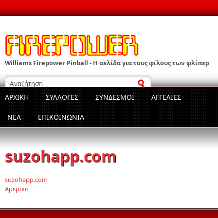
Παράκαμψη προς το κυρίως περιεχόμενο
Williams Firepower Pinball - Η σελίδα για τους φίλους των φλίπερ
Φόρμα αναζήτησης
ΑΡΧΙΚΗ
ΣΥΛΛΟΓΕΣ
ΣΥΝΔΕΣΜΟΙ
ΑΓΓΕΛΙΕΣ
ΝΕΑ
ΕΠΙΚΟΙΝΩΝΊΑ
suzohapp.com
suzohapp.com
Αμερική